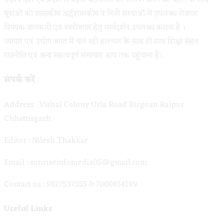
उदेश्य देश एवं प्रदेश में बढ़ती बेरोजगारी को समाप्त करने की पहल के साथ
युवाओं को शासकीय अर्द्धशासकीय व निजी संस्थाओं में उपलब्ध रोजगार
विषयक जानकारी एवं स्वरोजगार हेतु मार्गदर्शन उपलब्ध कराना है ।
व्यापार एवं उद्योग जगत में चल रही हलचल के साथ ही साथ शिक्षा सेहत
राजनीति एवं अन्य महत्वपूर्ण समाचार आप तक पहुंचाना है।
संपर्क करें
Address : Vishal Colony Urla Road Birgoan Raipur
Chhattisgarh
Editor : Nilesh Thakkar
Email : sunriseinfomedia05@gmail.com
Contact us : 9827537555 & 7000814199
Useful Links