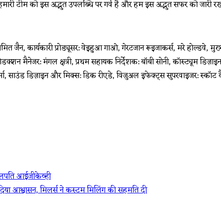
 हमारी टीम को इस अद्भुत उपलब्धि पर गर्व है और हम इस अद्भुत सफर को जारी रखन
: अमित जैन, कार्यकारी प्रोड्यूसर: वेइहुआ गाओ, गेरटजान रूइजाकर्स, मरे होल्डवे, मु
क्शन मैनेजर: मंगल क्षत्री, प्रथम सहायक निर्देशक: बॉबी सोनी, कॉस्ट्यूम डिज़ाइनर: 
्मा, साउंड डिज़ाइन और मिक्स: डिक रीएडे, विजुअल इफेक्ट्स सुपरवाइजर: स्कॉट क
कुलपति आईजीकेव्ही
ा दिया आश्वासन, मिलर्स ने कस्टम मिलिंग की सहमति दी