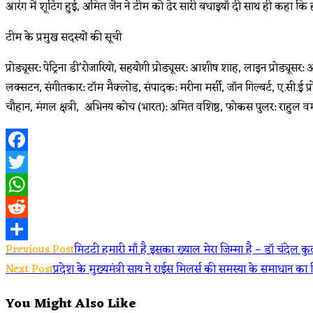
आरंग में शूटिंग हुई, अमित जैन ने टीम को ढेर सारी बधाइयाँ दी साथ ही कहा कि
टीम के प्रमुख सदस्यों की सूची
प्रोड्यूसर: पेट्रिना डी’रोजारियो, सहयोगी प्रोड्यूसर: आशीष शाह, लाइन प्रोड्यूसर
लक्सटन, संगीतकार: टॉम मैक्लोड, संपादक: मरीना मर्सी, जॉन गिल्बर्ट, ए.सी.ई प्रोड
चौहान, मंगल क्षत्री, अभिनय कोच (भारत): अमित वशिष्ठ, फोकस पुलर: राहुल वर
Facebook
Twitter
WhatsApp
Reddit
Read
Previous Post
मिटटी हमारी माँ है इसका ख्याल मेरा जिम्मा है – डॉ चंदेल 
Share
Next Post
प्रदेश के मुख्यमंत्री साय ने राईस मिलर्स की समस्या के समाधान क
more
You Might Also Like
articles