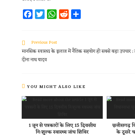
Fa
T
W
R
S
ce
w
h
e
h
b
itt
at
d
ar
oo
er
s
di
e
Previous Post
k
A
t
मानसिक स्वास्थ्य के इलाज में नैतिक सहयोग ही सबसे बड़ा उपचार : 
p
दीना नाथ यादव
p
YOU MIGHT ALSO LIKE
1 जून से पत्रकारों के लिए 15 दिवसीय
छत्तीसगढ़ व
निःशुल्क स्वास्थ्य जांच शिविर
के दूसरे