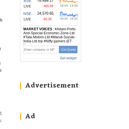
के
त
ी
्व
Advertisement
Ad
ॉ.
र-