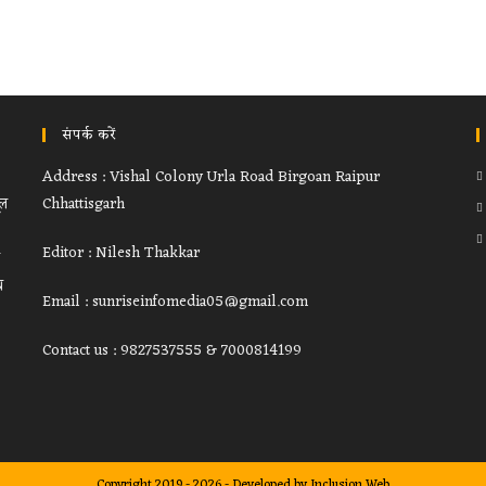
संपर्क करें
Address : Vishal Colony Urla Road Birgoan Raipur
ूल
Chhattisgarh
Editor : Nilesh Thakkar
थ
Email : sunriseinfomedia05@gmail.com
Contact us : 9827537555 & 7000814199
Copyright 2019 - 2026 - Developed by
Inclusion Web