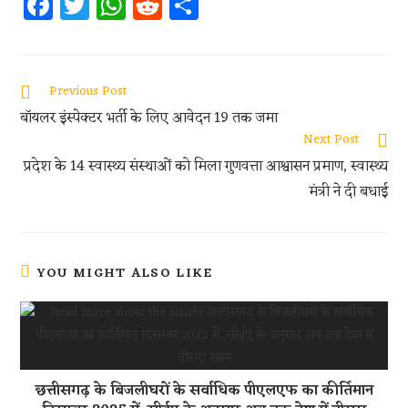
Fa
T
W
R
S
ce
w
h
e
h
b
itt
at
d
ar
oo
er
s
di
e
Previous Post
k
A
t
बॉयलर इंस्पेक्टर भर्ती के लिए आवेदन 19 तक जमा
p
Next Post
प्रदेश के 14 स्वास्थ्य संस्थाओं को मिला गुणवत्ता आश्वासन प्रमाण, स्वास्थ्य
p
मंत्री ने दी बधाई
YOU MIGHT ALSO LIKE
छत्तीसगढ़ के बिजलीघरों के सर्वाधिक पीएलएफ का कीर्तिमान