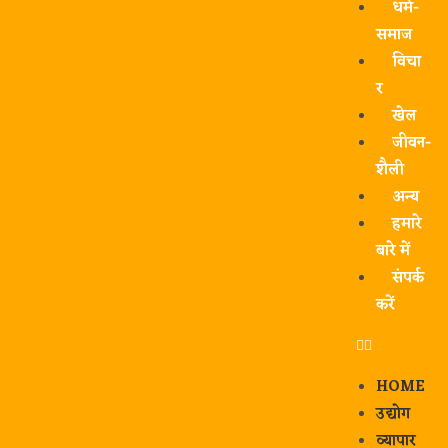
धर्म-
समाज
विचा
र
खेल
जीवन-
शैली
अन्य
हमारे
बारे में
संपर्क
करें
HOME
उद्योग
व्यापार