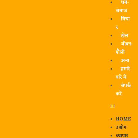
धर्म-
समाज
विचा
र
खेल
जीवन-
शैली
अन्य
हमारे
बारे में
संपर्क
करें
HOME
उद्योग
व्यापार