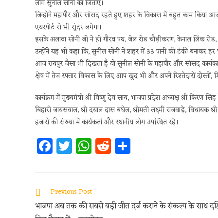
लोग सुनील सोनी को जिताएं।
जिन्होंने महापौर और सांसद रहते हुए शहर के विकास में बहुत काम किया आ
एयरपोर्ट से भी सुंदर लगेगा।
इसके अलावा सोनी जी ने ही गौरव पथ, जेल रोड चौड़ीकरण, केनाल लिंक रोड, 
उन्होंने यह भी कहा कि, सुनील सोनी ने शहर में 33 पानी की टंकी बनाकर हर घ
आज रायपुर जैसा भी दिखता है वो सुनील सोनी के महापौर और सांसद कार्यकाल
क्षेत्र में तेज रफ्तार विकास के लिए आप खुद भी और अपने रिश्तेदारों दोस्तों, मि
कार्यक्रम में मुख्यमंत्री श्री विष्णु देव साय, भाजपा प्रदेश अध्यक्ष श्री किरण सिं
बिहारी जायसवाल, श्री दयाल दास बघेल, श्रीमती लक्ष्मी राजवाड़े, विधायक श्री अ
हजारों की संख्या में कार्यकर्ता और स्थानीय लोग उपस्थित रहे।
Fa
T
W
R
S
ce
w
h
e
h
b
itt
at
d
ar
oo
er
s
di
e
Previous Post
k
A
t
भाजपा अब तक की सबसे बड़ी जीत दर्ज कराने के संकल्प के साथ दक्