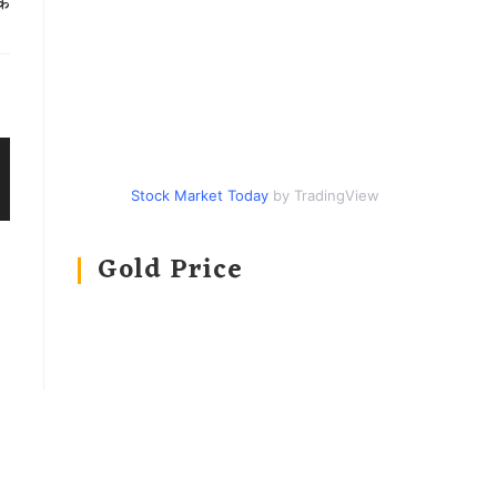
दक
Stock Market Today
by TradingView
Gold Price