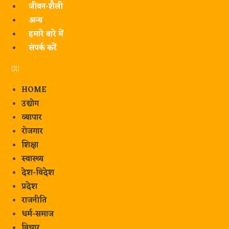
जीवन-शैली
अन्य
हमारे बारे में
संपर्क करें
HOME
उद्योग
व्यापार
रोजगार
शिक्षा
स्वास्थ्य
देश-विदेश
प्रदेश
राजनीति
धर्म-समाज
विचार