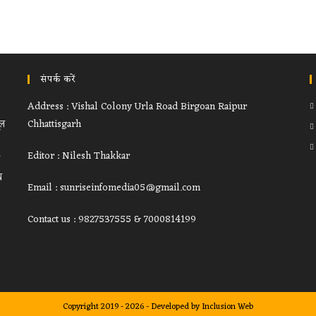
संपर्क करें
Address : Vishal Colony Urla Road Birgoan Raipur
ूल
Chhattisgarh
Editor : Nilesh Thakkar
थ
Email : sunriseinfomedia05@gmail.com
Contact us : 9827537555 & 7000814199
Copyright 2019 - 2026 - Developed by
Inclusion Web