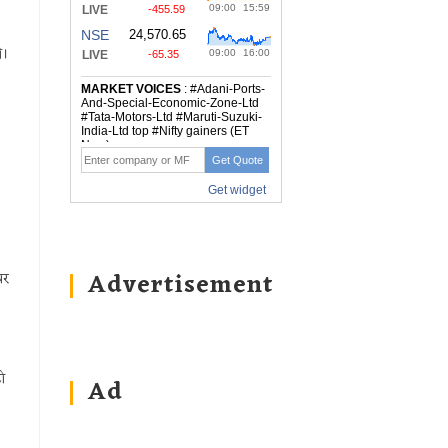
ी।
Advertisement
पर
ो
Ad