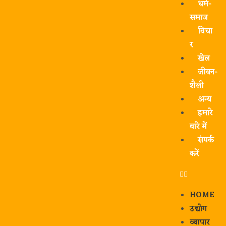
धर्म-
समाज
विचा
र
खेल
जीवन-
शैली
अन्य
हमारे
बारे में
संपर्क
करें
HOME
उद्योग
व्यापार