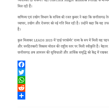
व्यवस्थित हो सकेगा। वहीं OneClick Single Window Portal के माध्यम से 
मिल रही हैं।
वाणिज्य एवं उद्योग विभाग के सचिव श्री रजत कुमार ने कहा कि छत्तीसगढ़ 
व्यापार, उद्योग और रोजगार को नई गति मिल रही है। उन्होंने कहा कि यह उपल
है।
कुल मिलाकर LEADS 2025 में ‘हाई परफॉर्मर’ राज्य के रूप में मिली यह पहच
और जनहितकारी विकास मॉडल की राष्ट्रीय स्तर पर मिली स्वीकृति है। बेहतर
छत्तीसगढ़ अब आमजन की सुविधाओं और आर्थिक समृद्धि को केंद्र में रखक
F
a
T
c
w
W
e
i
h
R
b
t
a
e
S