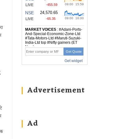
रा
स
ए
Advertisement
टे
म
Ad
िक