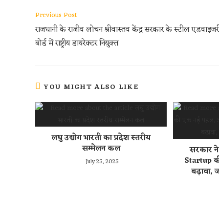
o
t
t
d
h
Read
Previous Post
o
e
s
d
a
more
राजधानी के राजीव लोचन श्रीवास्तव केंद्र सरकार के स्टील एडवाइजर
articles
k
r
A
i
r
बोर्ड में राष्ट्रीय डायरेक्टर नियुक्त
p
t
e
p
YOU MIGHT ALSO LIKE
लघु उद्योग भारती का प्रदेश स्तरीय
सम्मेलन कल
सरकार ने
Startup क
July 25, 2025
बढ़ावा, 