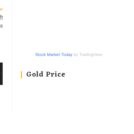
st
टी
कर
Stock Market Today
by TradingView
Gold Price