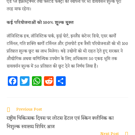
एंड प्ले इंफ्रास्ट्रक्चर तथा फ्लैटेड फैक्ट्री की स्थापना पर भी डायवर्सन शुल्क पूरी
तरह माफ रहेगा।
कई परियोजनाओं को 100% शूुल्क मूुक्त
लॉजिस्टिक हब, लॉजिस्टिक पार्क, ड्राई पोर्ट, इनलैंड कंटेनर डिपो, एयर कार्गो
टर्मिनल, गति शक्ति कार्गो टर्मिनल और ट्रांसपोर्ट हब जैसी परियोजनाओं को भी 100
प्रतिशत शुल्क छूट का लाभ मिलेगा। बड़े उद्योगों को भी राहत देते हुए सरकार ने
औद्योगिक अथवा वाणिज्यिक उपयोग के लिए अधिकतम 50 एकड़ भूमि तक
डायवर्सन शुल्क में 50 प्रतिशत की छूट देने का निर्णय लिया है।
Fa
T
W
R
S
ce
w
h
e
h
b
itt
at
d
ar
oo
er
s
di
e
Previous Post
k
A
t
राष्ट्रीय चिकित्सक दिवस पर लोटस डेंटल एवं स्किन क्लीनिक का
p
निशुल्क स्वास्थ्य शिविर आज
Next Post