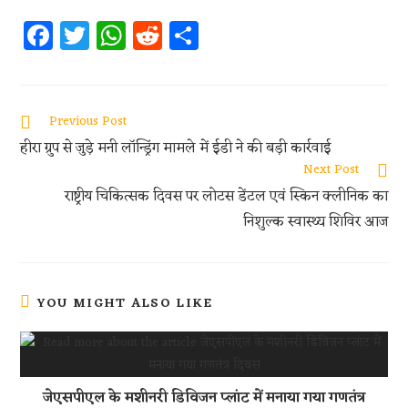
Fa
T
W
R
S
ce
w
h
e
h
b
itt
at
d
ar
oo
er
s
di
e
Previous Post
k
A
t
हीरा ग्रुप से जुड़े मनी लॉन्ड्रिंग मामले में ईडी ने की बड़ी कार्रवाई
p
Next Post
राष्ट्रीय चिकित्सक दिवस पर लोटस डेंटल एवं स्किन क्लीनिक का
p
निशुल्क स्वास्थ्य शिविर आज
YOU MIGHT ALSO LIKE
जेएसपीएल के मशीनरी डिविजन प्लांट में मनाया गया गणतंत्र