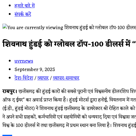
हमारे बारे में
संपर्क करें
शिवनाथ हुंडई को ग्लोबल टॉप-100 डीलर्स म
Post
uvrnews
author:
Post
September 9, 2025
published:
Post
देश-विदेश
/
व्यापार
/
व्यापार-समाचार
category:
रायपुर।
छत्तीसगढ़ की हुंडई कारों की सबसे पुरानी एवं विश्वसनीय डीलरशिप श
ऑफ द ईयर” का अवार्ड प्राप्त किया है। हुंडई मोटर्स द्वारा हनोई, वियतनाम में गत
(ई.डी., हुंडई मोटर) ने शिवनाथ हुंडई छत्तीसगढ़ के डायरेक्टर श्री रोहित काले को 
ने अपने सभी ग्राहकों, कर्मचारियों एवं सहयोगियों को धन्यवाद दिया एवं विश्व
विश्व के 100 डीलर्स में तथा छत्तीसगढ़ में प्रथम स्थान बना लिया है। शिवनाथ हुंड